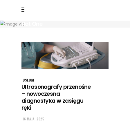
Hot One
USŁUGI
Ultrasonografy przenośne
– nowoczesna
diagnostyka w zasięgu
ręki
16 MAJA, 2025