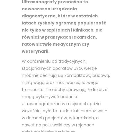
Ultrasonografy przenośne to
nowoczesne urządzenia
diagnostyczne, które w ostatnich
latach zyskały ogromną popularność
nie tylko w szpitalach i klinikach, ale
również w praktykach lekarskich,
ratownictwie medycznym czy
weterynarii.
W odróżnieniu od tradycyjnych,
stacjonarnych aparatów USG, wersje
mobilne cechują się kompaktową budową,
niską wagą oraz możliwością łatwego
transportu. Te cechy sprawiają, że lekarze
mogą wykonywać badania
ultrasonograficzne w miejscach, gdzie
wcześniej było to trudne lub niemożliwe –
w domach pacjentów, w karetkach, a
nawet na polu walki czy w rejonach
objętych klęską żywiołową.