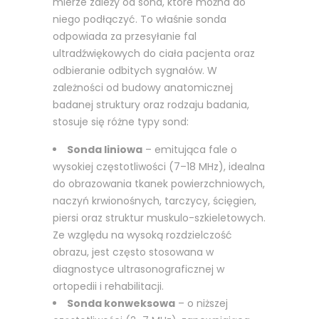
mierze zależy od sond, które można do
niego podłączyć. To właśnie sonda
odpowiada za przesyłanie fal
ultradźwiękowych do ciała pacjenta oraz
odbieranie odbitych sygnałów. W
zależności od budowy anatomicznej
badanej struktury oraz rodzaju badania,
stosuje się różne typy sond:
Sonda liniowa
– emitująca fale o
wysokiej częstotliwości (7–18 MHz), idealna
do obrazowania tkanek powierzchniowych,
naczyń krwionośnych, tarczycy, ścięgien,
piersi oraz struktur muskulo-szkieletowych.
Ze względu na wysoką rozdzielczość
obrazu, jest często stosowana w
diagnostyce ultrasonograficznej w
ortopedii i rehabilitacji.
Sonda konweksowa
– o niższej