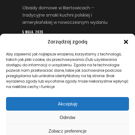
Obiady domowe w Biertowicach –
tradycyjne smaki kuchni polskiej i
amerykańskiej w nowoczesnym wydaniu
5 MAJA, 2026
Zarządzaj zgodą
Restrukturyzacja firmy – kiedy trudna
sytuacja finansowa wymaga wsparcia
Aby zapewnić jak najlepsze wrażenia, korzystamy z technologii,
prawnego
takich jak pliki cookie, do przechowywania i/lub uzyskiwania
dostępu do informacji o urządzeniu. Zgoda na te technologie
29 KWIETNIA, 2026
pozwoli nam przetwarzać dane, takie jak zachowanie podczas
przeglądania lub unikalne identyfikatory na tej stronie. Brak
Kadry i płace jako fundament sprawnego
wyrażenia zgody lub wycofanie zgody może niekorzystnie wpłynąć
na niektóre cechy i funkcje.
zarządzania personelem w firmie
7 KWIETNIA, 2026
Akceptuję
Odmów
Zobacz preferencje