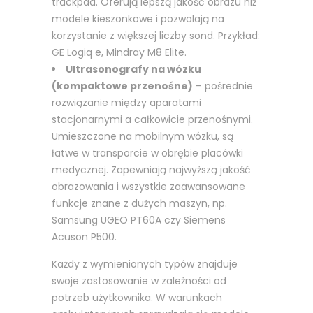
trackpad. Oferują lepszą jakość obrazu niż
modele kieszonkowe i pozwalają na
korzystanie z większej liczby sond. Przykład:
GE Logiq e, Mindray M8 Elite.
Ultrasonografy na wózku
(kompaktowe przenośne)
– pośrednie
rozwiązanie między aparatami
stacjonarnymi a całkowicie przenośnymi.
Umieszczone na mobilnym wózku, są
łatwe w transporcie w obrębie placówki
medycznej. Zapewniają najwyższą jakość
obrazowania i wszystkie zaawansowane
funkcje znane z dużych maszyn, np.
Samsung UGEO PT60A czy Siemens
Acuson P500.
Każdy z wymienionych typów znajduje
swoje zastosowanie w zależności od
potrzeb użytkownika. W warunkach