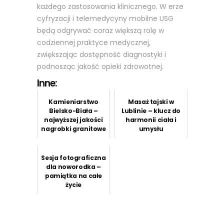
każdego zastosowania klinicznego. W erze
cyfryzacji i telemedycyny mobilne USG
będą odgrywać coraz większą rolę w
codziennej praktyce medycznej,
zwiększając dostępność diagnostyki i
podnosząc jakość opieki zdrowotnej.
Inne:
Kamieniarstwo
Masaż tajski w
Bielsko-Biała –
Lublinie – klucz do
najwyższej jakości
harmonii ciała i
nagrobki granitowe
umysłu
Sesja fotograficzna
dla noworodka –
pamiątka na całe
życie