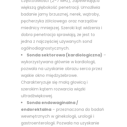
częstotliwości (2–7 MHz), zapewniająca
większą głębokość penetracji. Umożliwia
badanie jamy brzusznej, nerek, wątroby,
pęcherzyka żółciowego oraz narządów
miednicy mniejszej. Szeroki kąt widzenia i
dobra penetracja sprawiają, że jest to
jedna z najczęściej używanych sond
ogólnodiagnostycznych.
Sonda sektorowa (kardiologiczna)
–
wykorzystywana głównie w kardiologii,
pozwala na uzyskanie obrazu serca przez
wąskie okno międzyżebrowe.
Charakteryzuje się małą głowicą i
szerokim kątem rozwarcia wiązki
ultradźwiękowej.
Sonda endowaginalna /
endorektalna
– przeznaczona do badań
wewnętrznych w ginekologii, urologii i
gastroenterologii. Pozwala na uzyskanie