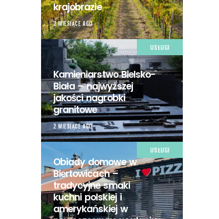
krajobrazie
2 MIESIĄCE AGO
USŁUGI
Kamieniarstwo Bielsko-
Biała – najwyższej
jakości nagrobki
granitowe
2 MIESIĄCE AGO
USŁUGI
Obiady domowe w
Biertowicach –
tradycyjne smaki
kuchni polskiej i
amerykańskiej w