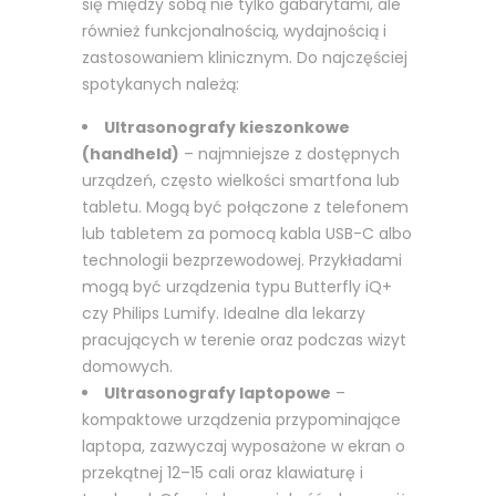
się między sobą nie tylko gabarytami, ale
również funkcjonalnością, wydajnością i
zastosowaniem klinicznym. Do najczęściej
spotykanych należą:
Ultrasonografy kieszonkowe
(handheld)
– najmniejsze z dostępnych
urządzeń, często wielkości smartfona lub
tabletu. Mogą być połączone z telefonem
lub tabletem za pomocą kabla USB-C albo
technologii bezprzewodowej. Przykładami
mogą być urządzenia typu Butterfly iQ+
czy Philips Lumify. Idealne dla lekarzy
pracujących w terenie oraz podczas wizyt
domowych.
Ultrasonografy laptopowe
–
kompaktowe urządzenia przypominające
laptopa, zazwyczaj wyposażone w ekran o
przekątnej 12–15 cali oraz klawiaturę i