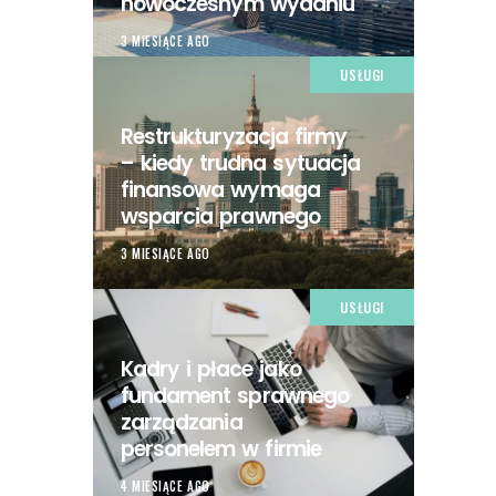
nowoczesnym wydaniu
3 MIESIĄCE AGO
USŁUGI
Restrukturyzacja firmy
– kiedy trudna sytuacja
finansowa wymaga
wsparcia prawnego
3 MIESIĄCE AGO
USŁUGI
Kadry i płace jako
fundament sprawnego
zarządzania
personelem w firmie
4 MIESIĄCE AGO