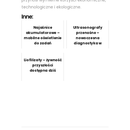
przynosi wymierne korzyści ekonomiczne,
technologiczne i ekologiczne.
Inne:
Najaśnice
Ultrasonografy
akumulatorowe –
przenośne –
mobilne oświetlenie
nowoczesna
do zadań
diagnostyka w
specjalnych
zasięgu ręki
Liofilizaty – żywność
przyszłości
dostępna dziś