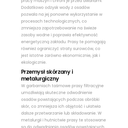
pracy maszyn i chroni je przed awariami.
Dodatkowo odzysk wody z osadów
pozwala na jej ponowne wykorzystanie w
procesach technologicznych, co
zmniejsza zapotrzebowanie na świeże
zasoby wodne i poprawia efektywność
energetyczną zakładu. Prasy te pomagają
również ograniczyć straty surowców, co
jest istotne zarówno ekonomicznie, jak i
ekologicznie.
Przemysł skórzany i
metalurgiczny
W garbarniach taśmowe prasy filtracyjne
umożliwiają skuteczne odwodnienie
osadów powstających podczas obróbki
skór, co zmniejsza ich objętość i ułatwia
dalsze przetwarzanie lub składowanie. W
metalurgii i hutnictwie prasy te stosowane
są do odwadniania osadów powstających