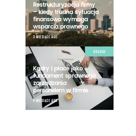
Restrukturyzacja firmy
– kiedy trudna sytuacja
finansowa wymaga
wsparcia prawnego
3 MIESIĄCE AGO
USŁUGI
Kadry i płace jako
fundament sprawnego
zarządzania
personelem w firmie
4 MIESIĄCE AGO