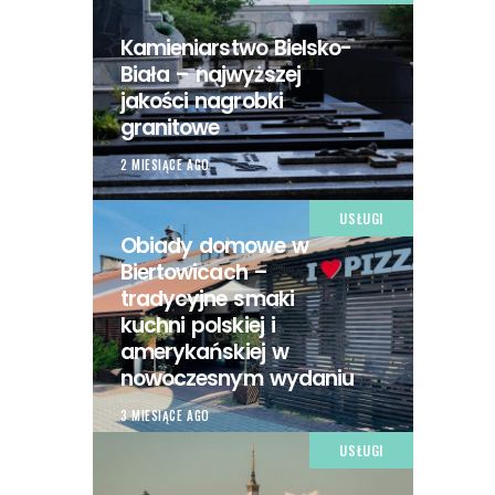
Kamieniarstwo Bielsko-
Biała – najwyższej
jakości nagrobki
granitowe
2 MIESIĄCE AGO
USŁUGI
Obiady domowe w
Biertowicach –
tradycyjne smaki
kuchni polskiej i
amerykańskiej w
nowoczesnym wydaniu
3 MIESIĄCE AGO
USŁUGI