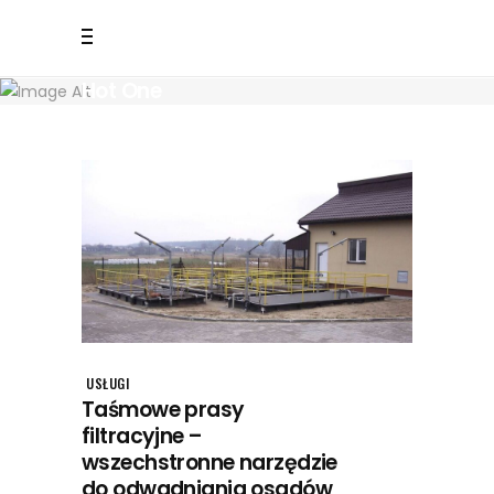
Hot One
USŁUGI
Taśmowe prasy
filtracyjne –
wszechstronne narzędzie
do odwadniania osadów