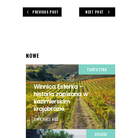
PREVIOUS POST
NEXT POST
NOWE
TURYSTYKA
Winnica Esterka –
historia zapisana w
kazimierskim
krajobrazie
2 MIESIĄCE AGO
USŁUGI