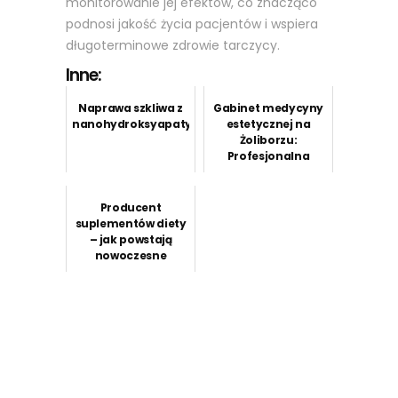
monitorowanie jej efektów, co znacząco
podnosi jakość życia pacjentów i wspiera
długoterminowe zdrowie tarczycy.
Inne:
Naprawa szkliwa z
Gabinet medycyny
nanohydroksyapatytem
estetycznej na
Żoliborzu:
Profesjonalna
troska o Twoje
piękno i zdrowie
Producent
suplementów diety
– jak powstają
nowoczesne
preparaty
wspierające
zdrowie?