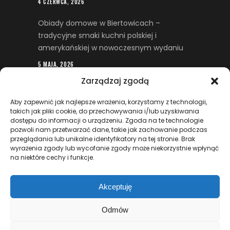
4 CZERWCA, 2026
Obiady domowe w Biertowicach –
tradycyjne smaki kuchni polskiej i
amerykańskiej w nowoczesnym wydaniu
5 MAJA, 2026
Zarządzaj zgodą
Restrukturyzacja firmy – kiedy trudna
sytuacja finansowa wymaga wsparcia
Aby zapewnić jak najlepsze wrażenia, korzystamy z technologii,
prawnego
takich jak pliki cookie, do przechowywania i/lub uzyskiwania
dostępu do informacji o urządzeniu. Zgoda na te technologie
29 KWIETNIA, 2026
pozwoli nam przetwarzać dane, takie jak zachowanie podczas
przeglądania lub unikalne identyfikatory na tej stronie. Brak
Kadry i płace jako fundament sprawnego
wyrażenia zgody lub wycofanie zgody może niekorzystnie wpłynąć
na niektóre cechy i funkcje.
zarządzania personelem w firmie
7 KWIETNIA, 2026
Akceptuję
Odmów