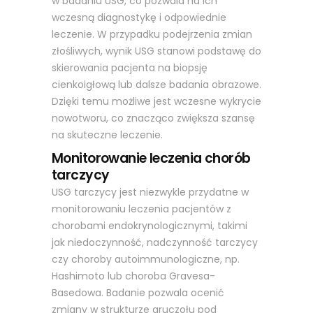
w badaniu USG, co pozwala na ich
wczesną diagnostykę i odpowiednie
leczenie. W przypadku podejrzenia zmian
złośliwych, wynik USG stanowi podstawę do
skierowania pacjenta na biopsję
cienkoigłową lub dalsze badania obrazowe.
Dzięki temu możliwe jest wczesne wykrycie
nowotworu, co znacząco zwiększa szansę
na skuteczne leczenie.
Monitorowanie leczenia chorób
tarczycy
USG tarczycy jest niezwykle przydatne w
monitorowaniu leczenia pacjentów z
chorobami endokrynologicznymi, takimi
jak niedoczynność, nadczynność tarczycy
czy choroby autoimmunologiczne, np.
Hashimoto lub choroba Gravesa-
Basedowa. Badanie pozwala ocenić
zmiany w strukturze gruczołu pod