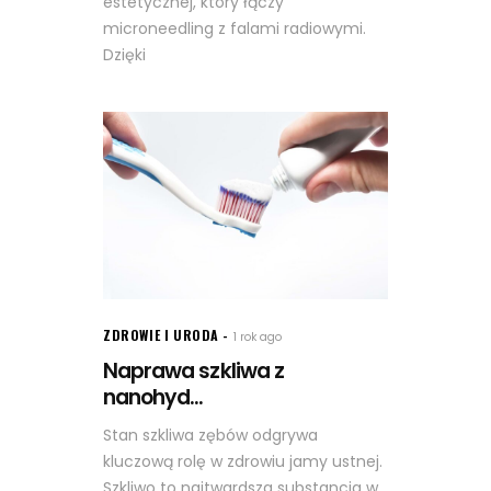
estetycznej, który łączy
microneedling z falami radiowymi.
Dzięki
ZDROWIE I URODA
1 rok ago
Naprawa szkliwa z
nanohyd...
Stan szkliwa zębów odgrywa
kluczową rolę w zdrowiu jamy ustnej.
Szkliwo to najtwardsza substancja w