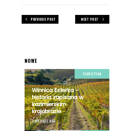
PREVIOUS POST
NEXT POST
NOWE
TURYSTYKA
Winnica Esterka –
historia zapisana w
kazimierskim
krajobrazie
2 MIESIĄCE AGO