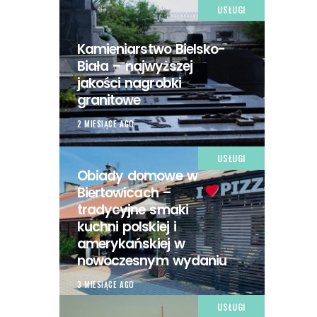
USŁUGI
Kamieniarstwo Bielsko-
Biała – najwyższej
jakości nagrobki
granitowe
2 MIESIĄCE AGO
USŁUGI
Obiady domowe w
Biertowicach –
tradycyjne smaki
kuchni polskiej i
amerykańskiej w
nowoczesnym wydaniu
3 MIESIĄCE AGO
USŁUGI