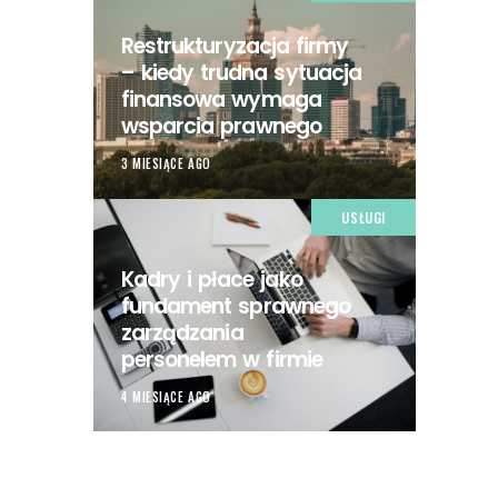
Restrukturyzacja firmy
– kiedy trudna sytuacja
finansowa wymaga
wsparcia prawnego
3 MIESIĄCE AGO
USŁUGI
Kadry i płace jako
fundament sprawnego
zarządzania
personelem w firmie
4 MIESIĄCE AGO