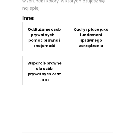
wizerunek i kolory, w których czujesz się
najlepiej.
Inne:
Oddłużanie osób
Kadry i płace jako
prywatnych –
fundament
pomoc prawna i
sprawnego
znajomość
zarządzania
przepisów jako
personelem w
droga do wyjścia z
firmie
zadłużenia
Wsparcie prawne
dla osób
prywatnych oraz
firm