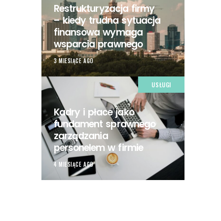
Restrukturyzacja firmy
– kiedy trudna sytuacja
finansowa wymaga
wsparcia prawnego
3 MIESIĄCE AGO
USŁUGI
Kadry i płace jako
fundament sprawnego
zarządzania
personelem w firmie
4 MIESIĄCE AGO