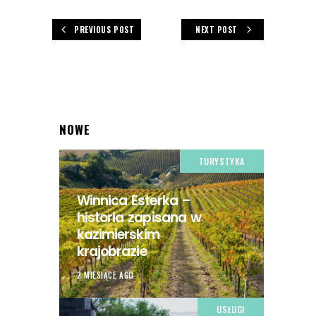
PREVIOUS POST
NEXT POST
NOWE
TURYSTYKA
Winnica Esterka –
historia zapisana w
kazimierskim
krajobrazie
2 MIESIĄCE AGO
USŁUGI