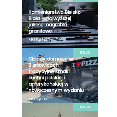
Kamieniarstwo Bielsko-
Biała – najwyższej
jakości nagrobki
granitowe
2 MIESIĄCE AGO
USŁUGI
Obiady domowe w
Biertowicach –
tradycyjne smaki
kuchni polskiej i
amerykańskiej w
nowoczesnym wydaniu
3 MIESIĄCE AGO
USŁUGI