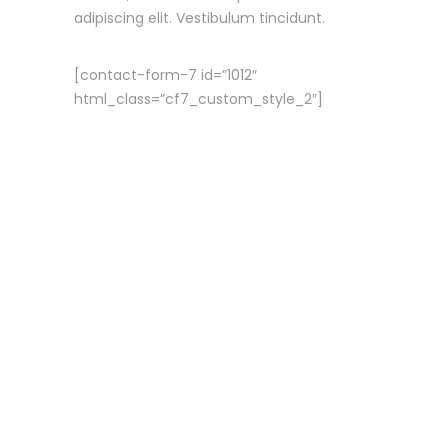
adipiscing elit. Vestibulum tincidunt.
[contact-form-7 id=”1012″
html_class=”cf7_custom_style_2″]