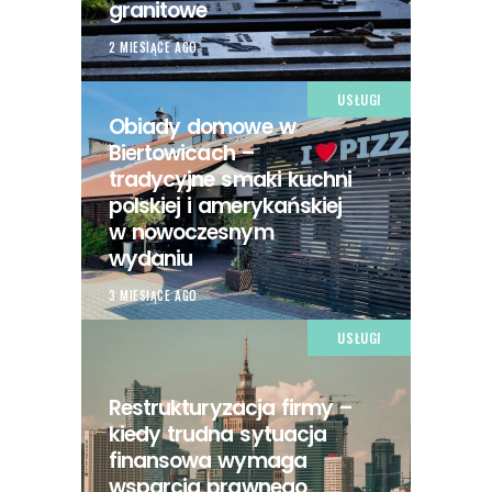
granitowe
2 MIESIĄCE AGO
USŁUGI
Obiady domowe w
Biertowicach –
tradycyjne smaki kuchni
polskiej i amerykańskiej
w nowoczesnym
wydaniu
3 MIESIĄCE AGO
USŁUGI
Restrukturyzacja firmy –
kiedy trudna sytuacja
finansowa wymaga
wsparcia prawnego