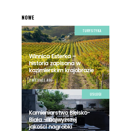
NOWE
TURYSTYKA
Winnica Esterka –
historia zapisana w
kazimierskim krajobrazie
2 MIESIĄCE AGO
USŁUGI
Kamieniarstwo Bielsko-
Biała – najwyższej
jakości nagrobki