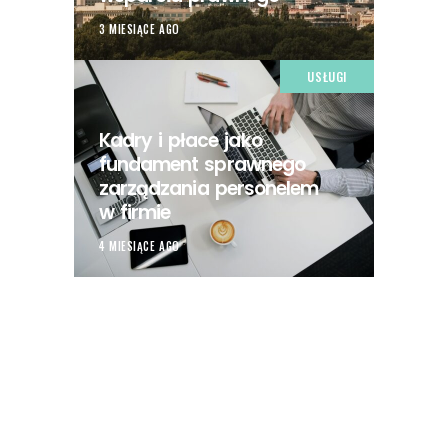
3 MIESIĄCE AGO
USŁUGI
Kadry i płace jako
fundament sprawnego
zarządzania personelem
w firmie
4 MIESIĄCE AGO