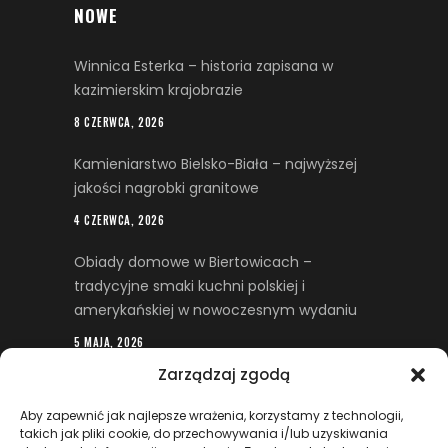
NOWE
Winnica Esterka – historia zapisana w
kazimierskim krajobrazie
8 CZERWCA, 2026
Kamieniarstwo Bielsko-Biała – najwyższej
jakości nagrobki granitowe
4 CZERWCA, 2026
Obiady domowe w Biertowicach –
tradycyjne smaki kuchni polskiej i
amerykańskiej w nowoczesnym wydaniu
5 MAJA, 2026
Zarządzaj zgodą
Restrukturyzacja firmy – kiedy trudna
sytuacja finansowa wymaga wsparcia
Aby zapewnić jak najlepsze wrażenia, korzystamy z technologii,
prawnego
takich jak pliki cookie, do przechowywania i/lub uzyskiwania