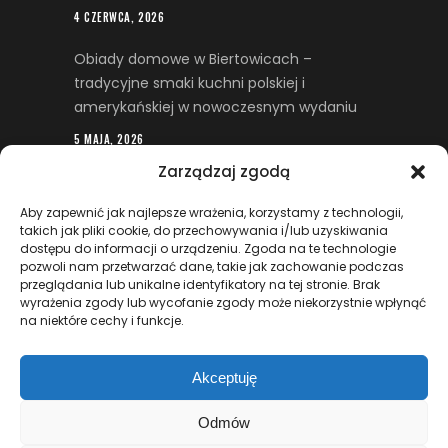
4 CZERWCA, 2026
Obiady domowe w Biertowicach –
tradycyjne smaki kuchni polskiej i
amerykańskiej w nowoczesnym wydaniu
5 MAJA, 2026
Zarządzaj zgodą
Restrukturyzacja firmy – kiedy trudna
sytuacja finansowa wymaga wsparcia
Aby zapewnić jak najlepsze wrażenia, korzystamy z technologii,
prawnego
takich jak pliki cookie, do przechowywania i/lub uzyskiwania
dostępu do informacji o urządzeniu. Zgoda na te technologie
29 KWIETNIA, 2026
pozwoli nam przetwarzać dane, takie jak zachowanie podczas
przeglądania lub unikalne identyfikatory na tej stronie. Brak
Kadry i płace jako fundament sprawnego
wyrażenia zgody lub wycofanie zgody może niekorzystnie wpłynąć
na niektóre cechy i funkcje.
zarządzania personelem w firmie
7 KWIETNIA, 2026
Akceptuję
Odmów